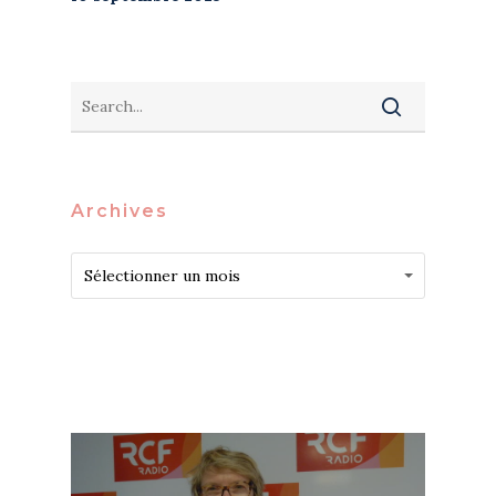
Archives
Archives
Archives
Sélectionner un mois