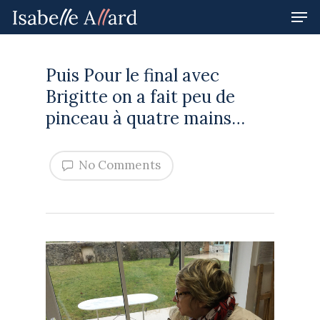
Puis Pour le final avec
Hit enter to search or ESC to close
Brigitte on a fait peu de
pinceau à quatre mains…
No Comments