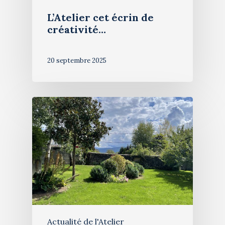
Restauration de table
L’Atelier cet écrin de
Blog
créativité…
Stages de peinture
Contact
20 septembre 2025
Exposition 2026
Actualité de l'Atelier