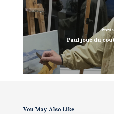
Previo
Paul joue du cout
You May Also Like