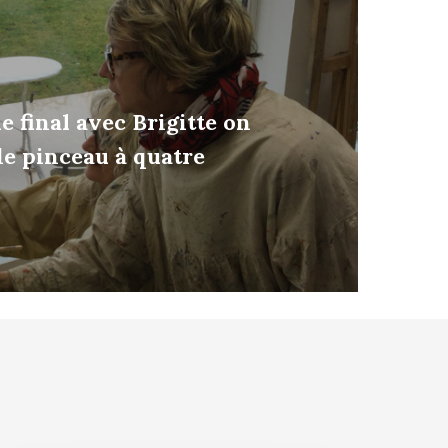
e final avec Brigitte on
de pinceau à quatre