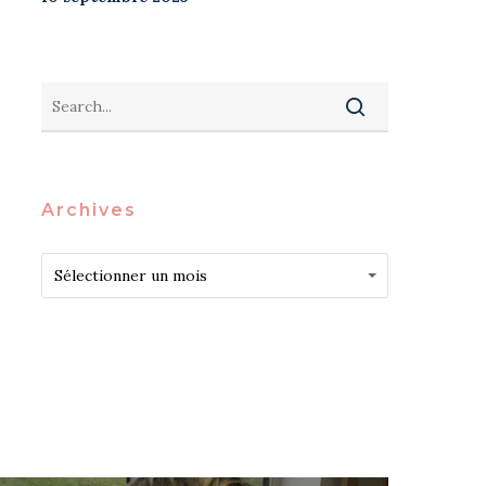
Archives
Archives
Archives
Sélectionner un mois