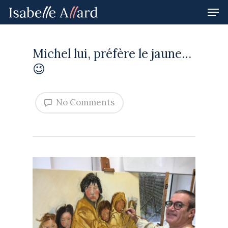
Michel lui, préfère le jaune…
Hit enter to search or ESC to close
😉
No Comments