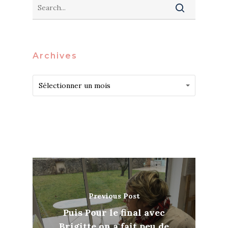
Archives
Archives
Archives
Sélectionner un mois
Previous Post
Puis Pour le final avec
Brigitte on a fait peu de