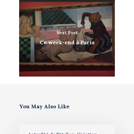
Next Post
Ce week-end à Paris
Artiste
Galerie
Bio & histoire
Restauration de table
Blog
Stages de peinture
Contact
Exposition 2026
You May Also Like