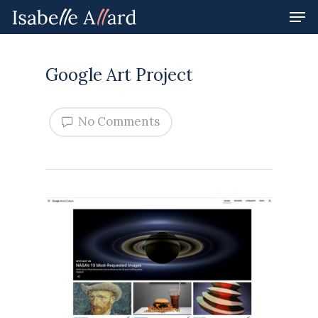
Google Art Project
Hit enter to search or ESC to close
No Comments