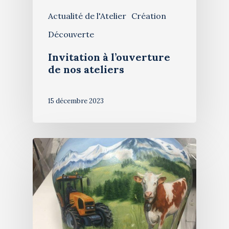
Actualité de l'Atelier
Création
Restauration de table
Blog
Découverte
Stages de peinture
Contact
Invitation à l’ouverture
Exposition 2026
de nos ateliers
15 décembre 2023