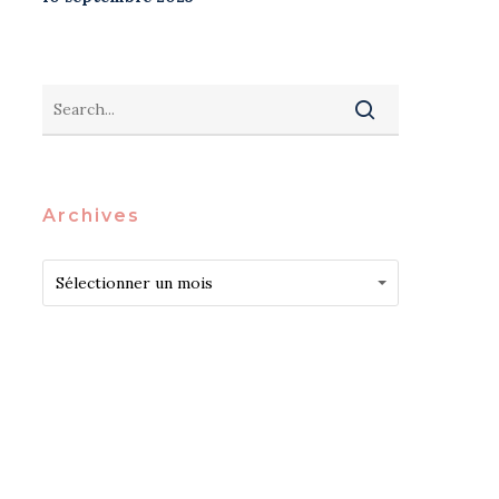
Archives
Archives
Archives
Sélectionner un mois