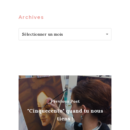
Archives
Archives
Archives
Sélectionner un mois
Previous Post
"Cinquecento" quand tu nous
tiens !