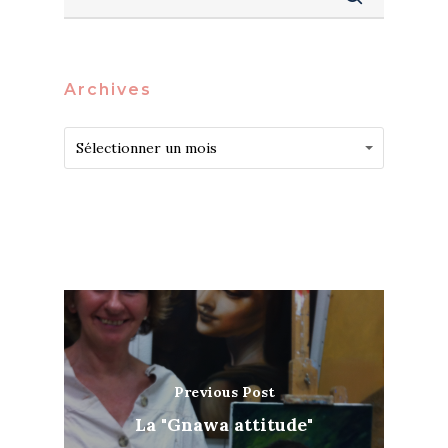
Archives
Archives
Archives
Sélectionner un mois
Previous Post
La "Gnawa attitude"