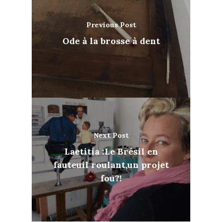
Previous Post
Ode à la brosse à dent
Next Post
Laetitia :Le Brésil en
fauteuil roulant,un projet
fou?!