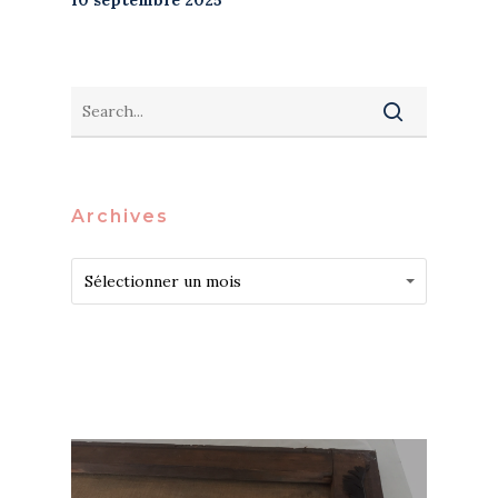
10 septembre 2025
Archives
Archives
Archives
Sélectionner un mois