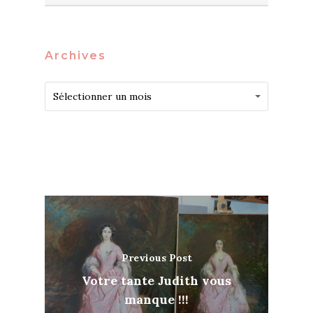
Archives
Archives
Archives
Sélectionner un mois
Previous Post
Votre tante Judith vous
manque !!!