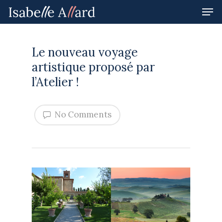
Le nouveau voyage
Hit enter to search or ESC to close
artistique proposé par
l’Atelier !
No Comments