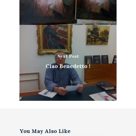
Next Post
Ciao Benedetto !
Artiste
Galerie
Bio & histoire
Restauration de table
Blog
You May Also Like