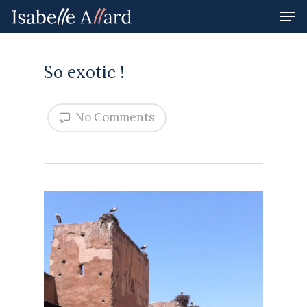
So exotic !
Hit enter to search or ESC to close
No Comments