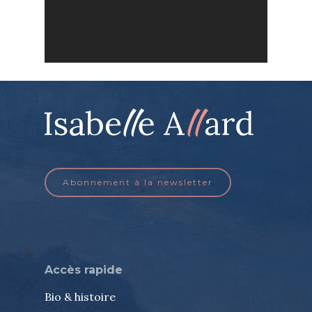
Artiste
Galerie
Abonnement à la newsletter
Bio & histoire
Restauration de table
Blog
Stages de peinture
Contact
Accès rapide
Exposition 2026
Bio & histoire