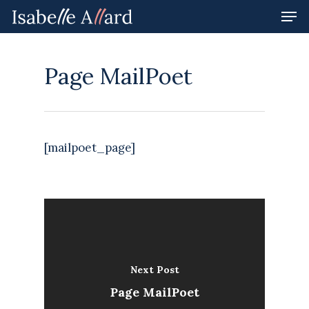
Page MailPoet
Hit enter to search or ESC to close
[mailpoet_page]
Next Post
Page MailPoet