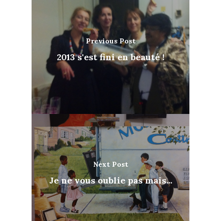
Previous Post
2013 s'est fini en beauté !
Artiste
Galerie
Bio & histoire
Next Post
Restauration de table
Blog
Je ne vous oublie pas mais...
Stages de peinture
Contact
Exposition 2026